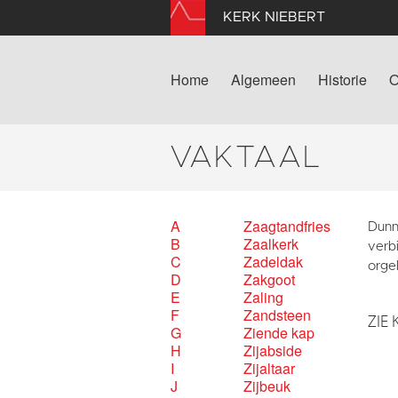
KERK NIEBERT
Home
Algemeen
Historie
O
VAKTAAL
A
Zaagtandfries
Dunn
B
Zaalkerk
verbi
C
Zadeldak
orgel
D
Zakgoot
E
Zaling
F
Zandsteen
ZIE 
G
Ziende kap
H
Zijabside
I
Zijaltaar
J
Zijbeuk