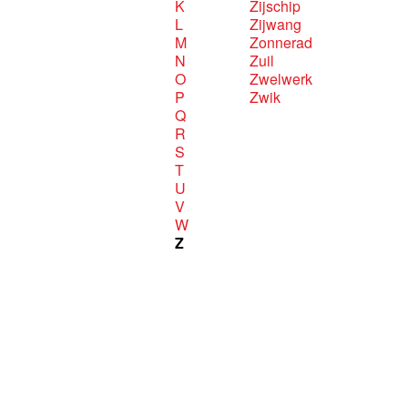
K
Zijschip
L
Zijwang
M
Zonnerad
N
Zuil
O
Zwelwerk
P
Zwik
Q
R
S
T
U
V
W
Z