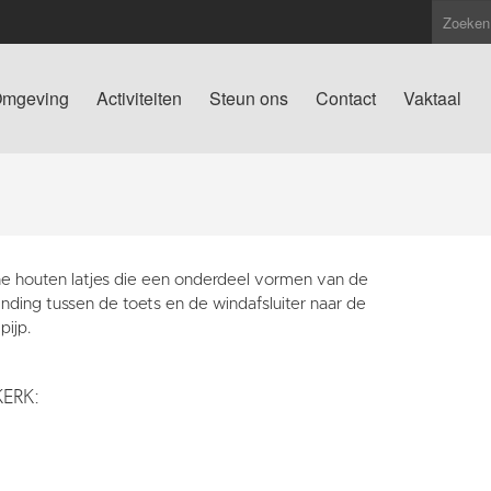
mgeving
Activiteiten
Steun ons
Contact
Vaktaal
e houten latjes die een onderdeel vormen van de
nding tussen de toets en de windafsluiter naar de
pijp.
KERK: