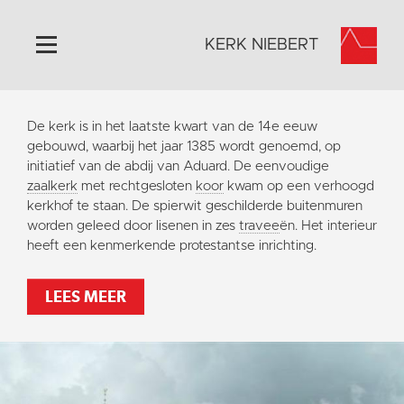
KERK NIEBERT
Home
De kerk is in het laatste kwart van de 14e eeuw
Algemeen
gebouwd, waarbij het jaar 1385 wordt genoemd, op
initiatief van de abdij van Aduard. De eenvoudige
Historie
zaalkerk
met rechtgesloten
koor
kwam op een verhoogd
Omgeving
kerkhof te staan. De spierwit geschilderde buitenmuren
worden geleed door lisenen in zes
travee
ën. Het interieur
Activiteiten
heeft een kenmerkende protestantse inrichting.
Steun ons
Contact
LEES MEER
Vaktaal