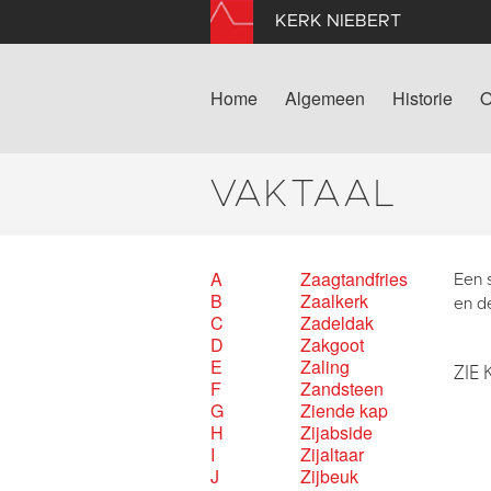
KERK NIEBERT
Home
Algemeen
Historie
O
VAKTAAL
A
Zaagtandfries
Een s
B
Zaalkerk
en de
C
Zadeldak
D
Zakgoot
E
Zaling
ZIE 
F
Zandsteen
G
Ziende kap
H
Zijabside
I
Zijaltaar
J
Zijbeuk