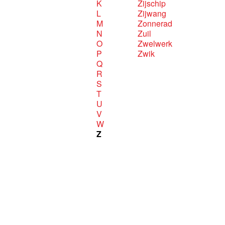
K
Zijschip
L
Zijwang
M
Zonnerad
N
Zuil
O
Zwelwerk
P
Zwik
Q
R
S
T
U
V
W
Z