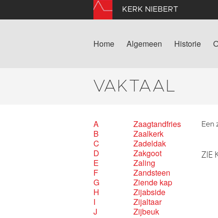
KERK NIEBERT
Home
Algemeen
Historie
O
VAKTAAL
A
Zaagtandfries
Een 
B
Zaalkerk
C
Zadeldak
D
Zakgoot
ZIE 
E
Zaling
F
Zandsteen
G
Ziende kap
H
Zijabside
I
Zijaltaar
J
Zijbeuk