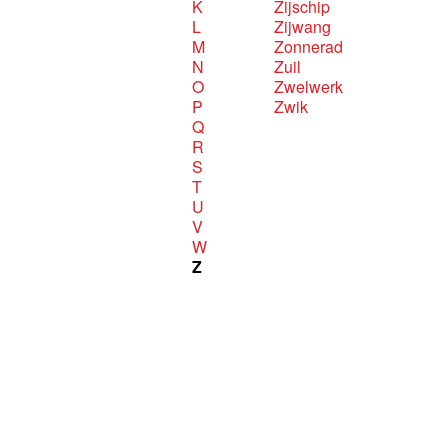
K
Zijschip
L
Zijwang
M
Zonnerad
N
Zuil
O
Zwelwerk
P
Zwik
Q
R
S
T
U
V
W
Z