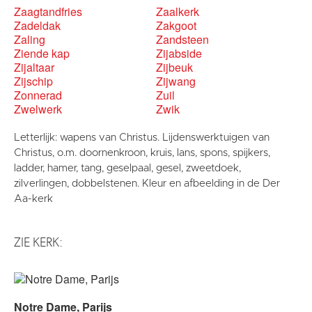
Zaagtandfries
Zaalkerk
Zadeldak
Zakgoot
Zaling
Zandsteen
Ziende kap
Zijabside
Zijaltaar
Zijbeuk
Zijschip
Zijwang
Zonnerad
Zuil
Zwelwerk
Zwik
Letterlijk: wapens van Christus. Lijdenswerktuigen van
Christus, o.m. doornenkroon, kruis, lans, spons, spijkers,
ladder, hamer, tang, geselpaal, gesel, zweetdoek,
zilverlingen, dobbelstenen. Kleur en afbeelding in de Der
Aa-kerk
ZIE KERK:
Notre Dame, Parijs