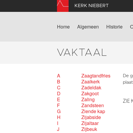
KERK NIEBERT
Home
Algemeen
Historie
O
VAKTAAL
A
Zaagtandfries
De g
B
Zaalkerk
plaa
C
Zadeldak
D
Zakgoot
E
Zaling
ZIE 
F
Zandsteen
G
Ziende kap
H
Zijabside
I
Zijaltaar
J
Zijbeuk