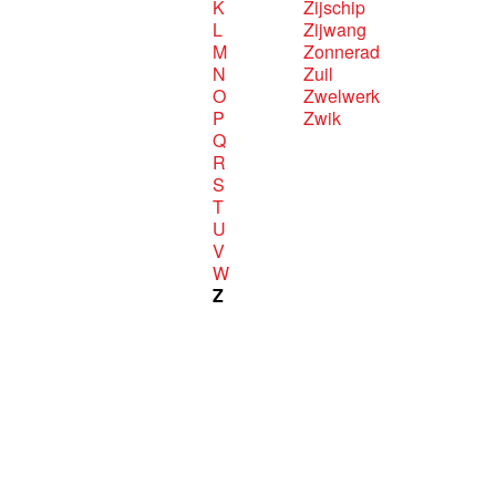
K
Zijschip
L
Zijwang
M
Zonnerad
N
Zuil
O
Zwelwerk
P
Zwik
Q
R
S
T
U
V
W
Z