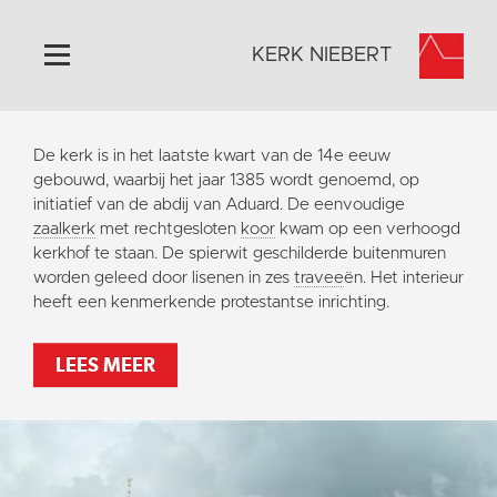
KERK NIEBERT
Home
De kerk is in het laatste kwart van de 14e eeuw
Algemeen
gebouwd, waarbij het jaar 1385 wordt genoemd, op
initiatief van de abdij van Aduard. De eenvoudige
Historie
zaalkerk
met rechtgesloten
koor
kwam op een verhoogd
Omgeving
kerkhof te staan. De spierwit geschilderde buitenmuren
worden geleed door lisenen in zes
travee
ën. Het interieur
Activiteiten
heeft een kenmerkende protestantse inrichting.
Steun ons
Contact
LEES MEER
Vaktaal