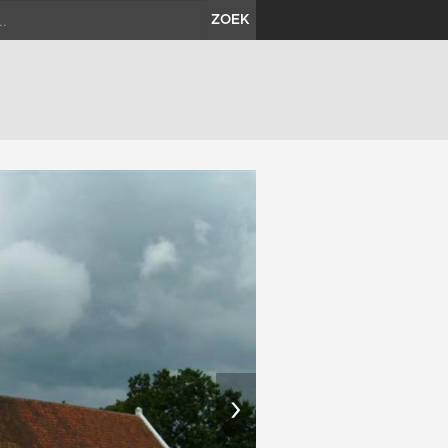
ZOEK
›