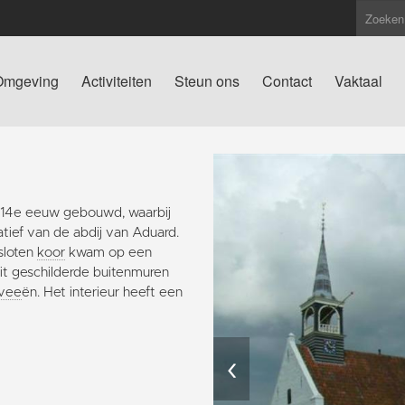
Omgeving
Activiteiten
Steun ons
Contact
Vaktaal
de 14e eeuw gebouwd, waarbij
atief van de abdij van Aduard.
sloten
koor
kwam op een
it geschilderde buitenmuren
avee
ën. Het interieur heeft een
‹