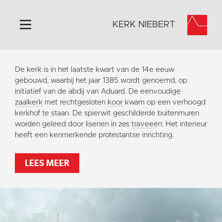
KERK NIEBERT
Home
De kerk is in het laatste kwart van de 14e eeuw
Algemeen
gebouwd, waarbij het jaar 1385 wordt genoemd, op
initiatief van de abdij van Aduard. De eenvoudige
Historie
zaalkerk
met rechtgesloten
koor
kwam op een verhoogd
Omgeving
kerkhof te staan. De spierwit geschilderde buitenmuren
worden geleed door lisenen in zes
travee
ën. Het interieur
Activiteiten
heeft een kenmerkende protestantse inrichting.
Steun ons
Contact
LEES MEER
Vaktaal