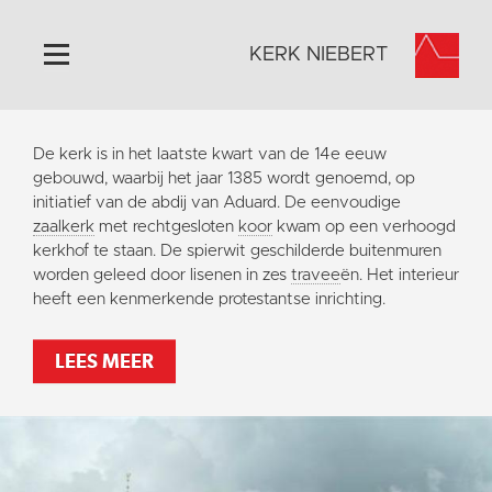
KERK NIEBERT
Home
De kerk is in het laatste kwart van de 14e eeuw
Algemeen
gebouwd, waarbij het jaar 1385 wordt genoemd, op
initiatief van de abdij van Aduard. De eenvoudige
Historie
zaalkerk
met rechtgesloten
koor
kwam op een verhoogd
Omgeving
kerkhof te staan. De spierwit geschilderde buitenmuren
worden geleed door lisenen in zes
travee
ën. Het interieur
Activiteiten
heeft een kenmerkende protestantse inrichting.
Steun ons
Contact
LEES MEER
Vaktaal