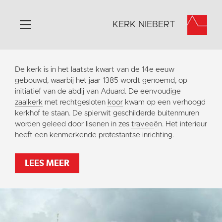
KERK NIEBERT
Home
De kerk is in het laatste kwart van de 14e eeuw
Algemeen
gebouwd, waarbij het jaar 1385 wordt genoemd, op
initiatief van de abdij van Aduard. De eenvoudige
Historie
zaalkerk
met rechtgesloten
koor
kwam op een verhoogd
Omgeving
kerkhof te staan. De spierwit geschilderde buitenmuren
worden geleed door lisenen in zes
travee
ën. Het interieur
Activiteiten
heeft een kenmerkende protestantse inrichting.
Steun ons
Contact
LEES MEER
Vaktaal