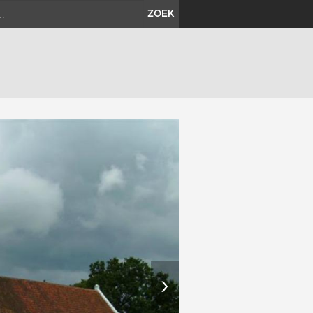
ZOEK
›