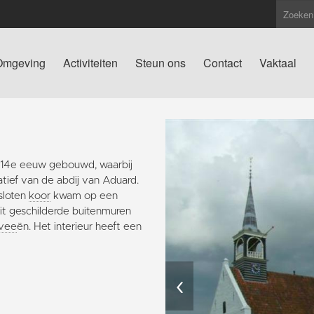
Omgeving
Activiteiten
Steun ons
Contact
Vaktaal
de 14e eeuw gebouwd, waarbij
atief van de abdij van Aduard.
sloten
koor
kwam op een
it geschilderde buitenmuren
avee
ën. Het interieur heeft een
‹