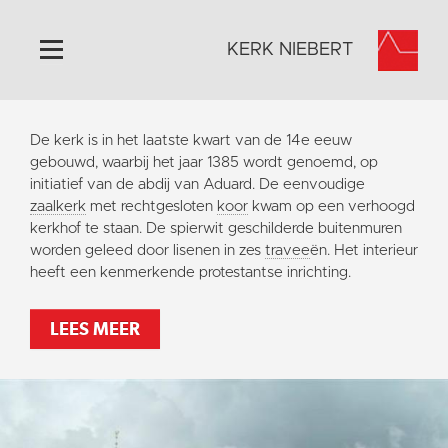
KERK NIEBERT
Home
De kerk is in het laatste kwart van de 14e eeuw
Algemeen
gebouwd, waarbij het jaar 1385 wordt genoemd, op
initiatief van de abdij van Aduard. De eenvoudige
Historie
zaalkerk
met rechtgesloten
koor
kwam op een verhoogd
Omgeving
kerkhof te staan. De spierwit geschilderde buitenmuren
worden geleed door lisenen in zes
travee
ën. Het interieur
Activiteiten
heeft een kenmerkende protestantse inrichting.
Steun ons
Contact
LEES MEER
Vaktaal