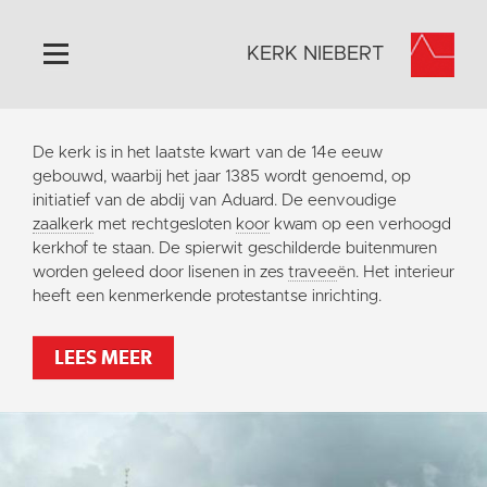
KERK NIEBERT
Home
De kerk is in het laatste kwart van de 14e eeuw
Algemeen
gebouwd, waarbij het jaar 1385 wordt genoemd, op
initiatief van de abdij van Aduard. De eenvoudige
Historie
zaalkerk
met rechtgesloten
koor
kwam op een verhoogd
Omgeving
kerkhof te staan. De spierwit geschilderde buitenmuren
worden geleed door lisenen in zes
travee
ën. Het interieur
Activiteiten
heeft een kenmerkende protestantse inrichting.
Steun ons
Contact
LEES MEER
Vaktaal