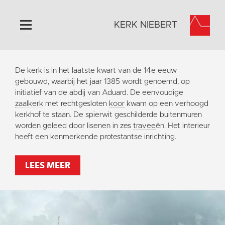
KERK NIEBERT
Home
De kerk is in het laatste kwart van de 14e eeuw
Algemeen
gebouwd, waarbij het jaar 1385 wordt genoemd, op
initiatief van de abdij van Aduard. De eenvoudige
Historie
zaalkerk
met rechtgesloten
koor
kwam op een verhoogd
Omgeving
kerkhof te staan. De spierwit geschilderde buitenmuren
worden geleed door lisenen in zes
travee
ën. Het interieur
Activiteiten
heeft een kenmerkende protestantse inrichting.
Steun ons
Contact
LEES MEER
Vaktaal