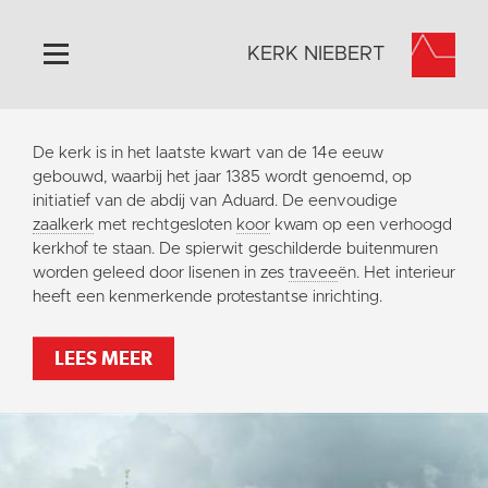
KERK NIEBERT
Home
De kerk is in het laatste kwart van de 14e eeuw
Algemeen
gebouwd, waarbij het jaar 1385 wordt genoemd, op
initiatief van de abdij van Aduard. De eenvoudige
Historie
zaalkerk
met rechtgesloten
koor
kwam op een verhoogd
Omgeving
kerkhof te staan. De spierwit geschilderde buitenmuren
worden geleed door lisenen in zes
travee
ën. Het interieur
Activiteiten
heeft een kenmerkende protestantse inrichting.
Steun ons
Contact
LEES MEER
Vaktaal